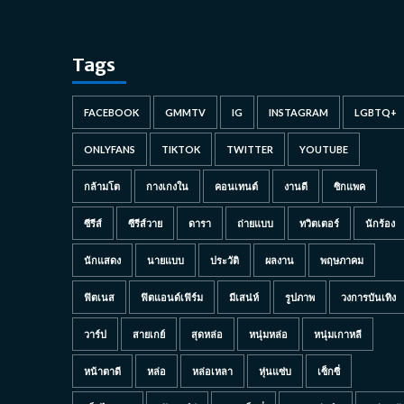
Tags
FACEBOOK
GMMTV
IG
INSTAGRAM
LGBTQ+
ONLYFANS
TIKTOK
TWITTER
YOUTUBE
กล้ามโต
กางเกงใน
คอนเทนต์
งานดี
ซิกแพค
ซีรีส์
ซีรีส์วาย
ดารา
ถ่ายแบบ
ทวิตเตอร์
นักร้อง
นักแสดง
นายแบบ
ประวัติ
ผลงาน
พฤษภาคม
ฟิตเนส
ฟิตแอนด์เฟิร์ม
มีเสน่ห์
รูปภาพ
วงการบันเทิง
วาร์ป
สายเกย์
สุดหล่อ
หนุ่มหล่อ
หนุ่มเกาหลี
หน้าตาดี
หล่อ
หล่อเหลา
หุ่นแซ่บ
เซ็กซี่