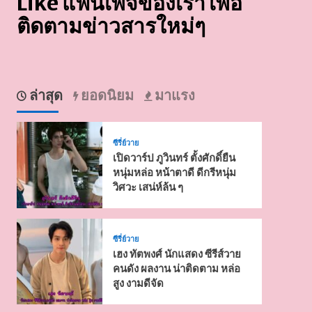
Like แฟนเพจของเรา เพื่อ
ติดตามข่าวสารใหม่ๆ
ล่าสุด
ยอดนิยม
มาแรง
ซีรี่ย์วาย
เปิดวาร์ป ภูวินทร์ ตั้งศักดิ์ยืน
หนุ่มหล่อ หน้าตาดี ดีกรีหนุ่ม
วิศวะ เสน่ห์ล้น ๆ
ซีรี่ย์วาย
เฮง ทัตพงศ์ นักแสดง ซีรีส์วาย
คนดัง ผลงาน น่าติดตาม หล่อ
สูง งามดีจัด