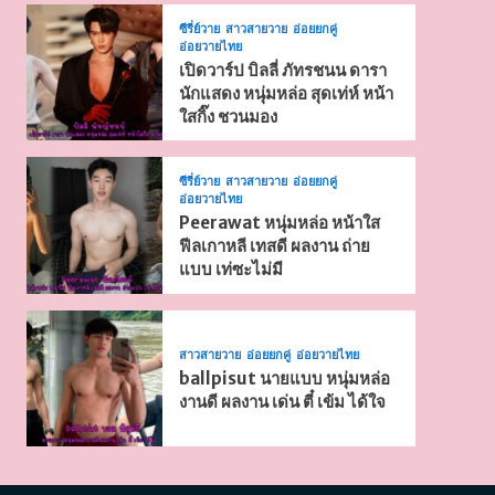
ซีรี่ย์วาย
สาวสายวาย
อ่อยยกคู่
อ่อยวายไทย
เปิดวาร์ป บิลลี่ ภัทรชนน ดารา
นักแสดง หนุ่มหล่อ สุดเท่ห์ หน้า
ใสกิ๊ง ชวนมอง
ซีรี่ย์วาย
สาวสายวาย
อ่อยยกคู่
อ่อยวายไทย
Peerawat หนุ่มหล่อ หน้าใส
ฟีลเกาหลี เทสดี ผลงาน ถ่าย
แบบ เท่ซะไม่มี
สาวสายวาย
อ่อยยกคู่
อ่อยวายไทย
ballpisut นายแบบ หนุ่มหล่อ
งานดี ผลงาน เด่น ตี๋ เข้ม ได้ใจ