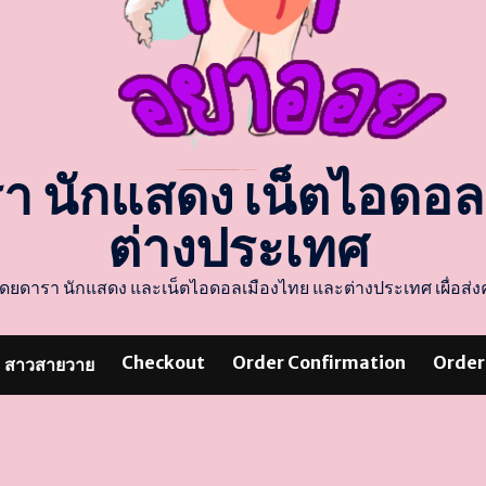
รา นักแสดง เน็ตไอดอ
ต่างประเทศ
แสดงโดยดารา นักแสดง และเน็ตไอดอลเมืองไทย และต่างประเทศ เผื่อ
Checkout
Order Confirmation
Order
สาวสายวาย