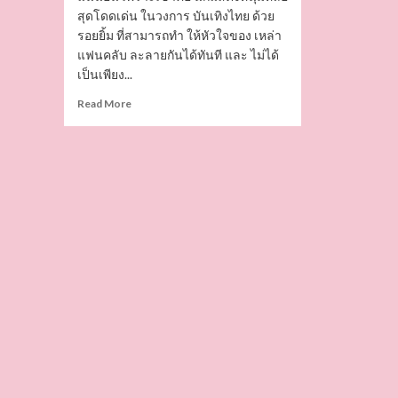
สุดโดดเด่น ในวงการ บันเทิงไทย ด้วย
รอยยิ้ม ที่สามารถทำ ให้หัวใจของ เหล่า
แฟนคลับ ละลายกันได้ทันที และ ไม่ได้
เป็นเพียง...
Read
Read More
more
about
นานิ
หิรัญ
กฤษฎิ์
นัก
แสดง
หนุ่ม
หล่อ
หน้า
ตี๋
นาย
แบบ
แฟชั่น
โก
อินเตอร์