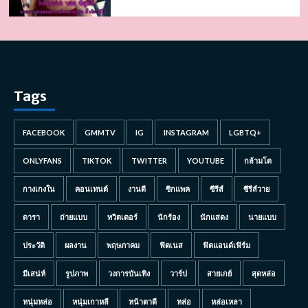
Tags
FACEBOOK
GMMTV
IG
INSTAGRAM
LGBTQ+
ONLYFANS
TIKTOK
TWITTER
YOUTUBE
กล้ามโต
กางเกงใน
คอนเทนต์
งานดี
ซิกแพค
ซีรีส์
ซีรีส์วาย
ดารา
ถ่ายแบบ
ทวิตเตอร์
นักร้อง
นักแสดง
นายแบบ
ประวัติ
ผลงาน
พฤษภาคม
ฟิตเนส
ฟิตแอนด์เฟิร์ม
มีเสน่ห์
รูปภาพ
วงการบันเทิง
วาร์ป
สายเกย์
สุดหล่อ
หนุ่มหล่อ
หนุ่มเกาหลี
หน้าตาดี
หล่อ
หล่อเหลา