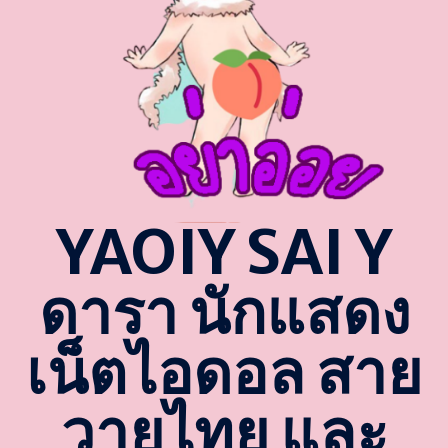
YAOIY SAI Y
ดารา นักแสดง
เน็ตไอดอล สาย
วายไทย และ