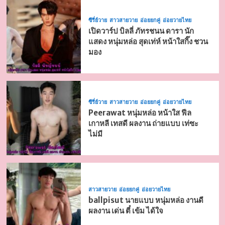
ซีรี่ย์วาย
สาวสายวาย
อ่อยยกคู่
อ่อยวายไทย
เปิดวาร์ป บิลลี่ ภัทรชนน ดารา นัก
แสดง หนุ่มหล่อ สุดเท่ห์ หน้าใสกิ๊ง ชวน
มอง
ซีรี่ย์วาย
สาวสายวาย
อ่อยยกคู่
อ่อยวายไทย
Peerawat หนุ่มหล่อ หน้าใส ฟีล
เกาหลี เทสดี ผลงาน ถ่ายแบบ เท่ซะ
ไม่มี
สาวสายวาย
อ่อยยกคู่
อ่อยวายไทย
ballpisut นายแบบ หนุ่มหล่อ งานดี
ผลงาน เด่น ตี๋ เข้ม ได้ใจ