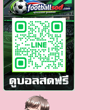
ชวน
ฝัน
จาก
รายการ
ดัง
สู่
ความ
ฮอต
ที่
โซ
เชีย
ล
ตาม
หา