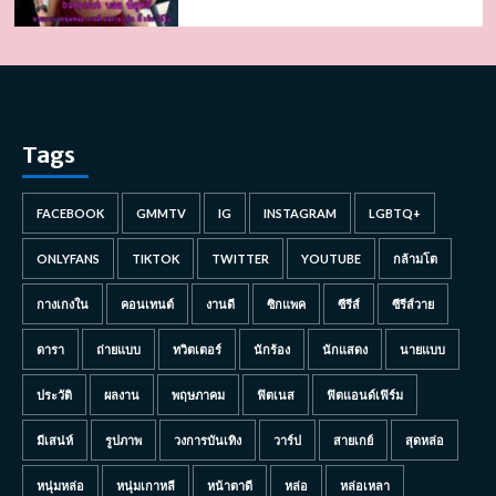
Tags
FACEBOOK
GMMTV
IG
INSTAGRAM
LGBTQ+
ONLYFANS
TIKTOK
TWITTER
YOUTUBE
กล้ามโต
กางเกงใน
คอนเทนต์
งานดี
ซิกแพค
ซีรีส์
ซีรีส์วาย
ดารา
ถ่ายแบบ
ทวิตเตอร์
นักร้อง
นักแสดง
นายแบบ
ประวัติ
ผลงาน
พฤษภาคม
ฟิตเนส
ฟิตแอนด์เฟิร์ม
มีเสน่ห์
รูปภาพ
วงการบันเทิง
วาร์ป
สายเกย์
สุดหล่อ
หนุ่มหล่อ
หนุ่มเกาหลี
หน้าตาดี
หล่อ
หล่อเหลา