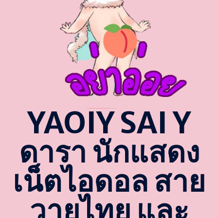
YAOIY SAI Y
ดารา นักแสดง
เน็ตไอดอล สาย
วายไทย และ