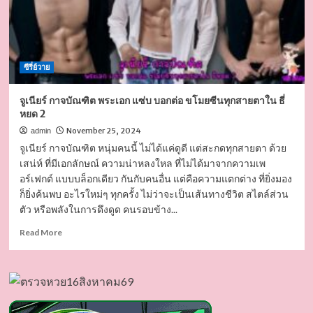
ซีรี่ย์วาย
จูเนียร์ กาจบัณฑิต พระเอก แซ่บ บอกต่อ ขโมยซีนทุกสายตาใน ธี่
หยด 2
November 25, 2024
admin
จูเนียร์ กาจบัณฑิต หนุ่มคนนี้ ไม่ได้แค่ดูดี แต่สะกดทุกสายตา ด้วย
เสน่ห์ ที่มีเอกลักษณ์ ความน่าหลงใหล ที่ไม่ได้มาจากความเพ
อร์เฟกต์ แบบบล็อกเดียว กันกับคนอื่น แต่คือความแตกต่าง ที่ยิ่งมอง
ก็ยิ่งค้นพบ อะไรใหม่ๆ ทุกครั้ง ไม่ว่าจะเป็นเส้นทางชีวิต สไตล์ส่วน
ตัว หรือพลังในการดึงดูด คนรอบข้าง...
Read
Read More
more
about
จู
เนียร์
กา
จบัณฑิต