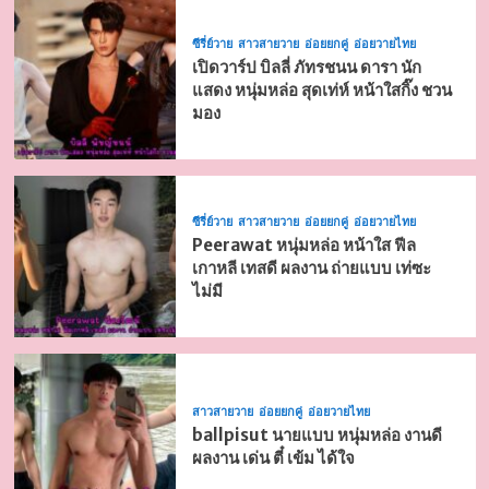
ซีรี่ย์วาย
สาวสายวาย
อ่อยยกคู่
อ่อยวายไทย
เปิดวาร์ป บิลลี่ ภัทรชนน ดารา นัก
แสดง หนุ่มหล่อ สุดเท่ห์ หน้าใสกิ๊ง ชวน
มอง
ซีรี่ย์วาย
สาวสายวาย
อ่อยยกคู่
อ่อยวายไทย
Peerawat หนุ่มหล่อ หน้าใส ฟีล
เกาหลี เทสดี ผลงาน ถ่ายแบบ เท่ซะ
ไม่มี
สาวสายวาย
อ่อยยกคู่
อ่อยวายไทย
ballpisut นายแบบ หนุ่มหล่อ งานดี
ผลงาน เด่น ตี๋ เข้ม ได้ใจ