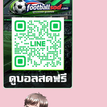
พระเอก
แซ่บ
บอก
ต่อ
ขโมย
ซีน
ทุก
สายตา
ใน
ธี่
หยด
2