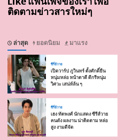
Like แฟนเพจของเรา เพื่อ
ติดตามข่าวสารใหม่ๆ
ล่าสุด
ยอดนิยม
มาแรง
ซีรี่ย์วาย
เปิดวาร์ป ภูวินทร์ ตั้งศักดิ์ยืน
หนุ่มหล่อ หน้าตาดี ดีกรีหนุ่ม
วิศวะ เสน่ห์ล้น ๆ
ซีรี่ย์วาย
เฮง ทัตพงศ์ นักแสดง ซีรีส์วาย
คนดัง ผลงาน น่าติดตาม หล่อ
สูง งามดีจัด