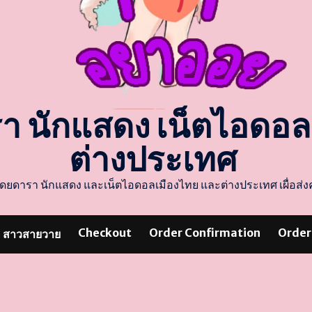
รา นักแสดง เน็ตไอดอ
ต่างประเทศ
แสดงโดยดารา นักแสดง และเน็ตไอดอลเมืองไทย และต่างประเทศ เผื่อ
Checkout
Order Confirmation
Order
สาวสายวาย