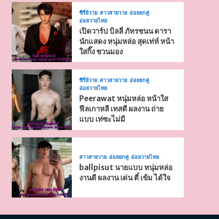
ซีรี่ย์วาย
สาวสายวาย
อ่อยยกคู่
อ่อยวายไทย
เปิดวาร์ป บิลลี่ ภัทรชนน ดารา
นักแสดง หนุ่มหล่อ สุดเท่ห์ หน้า
ใสกิ๊ง ชวนมอง
ซีรี่ย์วาย
สาวสายวาย
อ่อยยกคู่
อ่อยวายไทย
Peerawat หนุ่มหล่อ หน้าใส
ฟีลเกาหลี เทสดี ผลงาน ถ่าย
แบบ เท่ซะไม่มี
สาวสายวาย
อ่อยยกคู่
อ่อยวายไทย
ballpisut นายแบบ หนุ่มหล่อ
งานดี ผลงาน เด่น ตี๋ เข้ม ได้ใจ