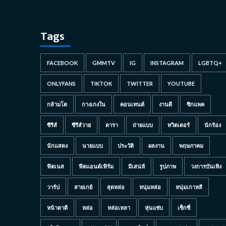
Tags
FACEBOOK
GMMTV
IG
INSTAGRAM
LGBTQ+
ONLYFANS
TIKTOK
TWITTER
YOUTUBE
กล้ามโต
กางเกงใน
คอนเทนต์
งานดี
ซิกแพค
ซีรีส์
ซีรีส์วาย
ดารา
ถ่ายแบบ
ทวิตเตอร์
นักร้อง
นักแสดง
นายแบบ
ประวัติ
ผลงาน
พฤษภาคม
ฟิตเนส
ฟิตแอนด์เฟิร์ม
มีเสน่ห์
รูปภาพ
วงการบันเทิง
วาร์ป
สายเกย์
สุดหล่อ
หนุ่มหล่อ
หนุ่มเกาหลี
หน้าตาดี
หล่อ
หล่อเหลา
หุ่นแซ่บ
เซ็กซี่