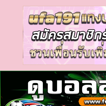
myhora