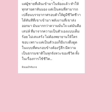
แค่ผู้ชายที่เดินเข้ามาในห้องแล้ว ทำให้
ทุกสายตาหันมอง แต่เป็นคนที่สามารถ
เปลี่ยนบรรยากาศรอบตัวให้ดูมีชีวิตชีวา
ได้ทันทีที่เขาเข้ามา พลังงานที่เขาส่ง
ออกมา มันมากกว่าความมั่นใจ แต่มันคือ
เสน่ห์ ที่มาจากความเป็นตัวเองแบบเต็ม
ร้อย ไม่เสแสร้ง ไม่ต้องพยายามให้ใคร
ชอบ เพราะแค่เป็นตัวเองก็มีแรงดึงดูด
ในแบบที่คนรอบข้างต้องรู้สึก มีความ
เป็นธรรมชาติในทุกจังหวะของชีวิต ทั้ง
ในเรื่องการใช้ชีวิต...
Read
Read More
more
about
เปิด
วาร์
ป
พอร์ช
ณ
ริน
ทร