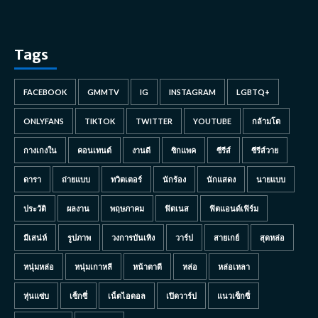
Tags
FACEBOOK
GMMTV
IG
INSTAGRAM
LGBTQ+
ONLYFANS
TIKTOK
TWITTER
YOUTUBE
กล้ามโต
กางเกงใน
คอนเทนต์
งานดี
ซิกแพค
ซีรีส์
ซีรีส์วาย
ดารา
ถ่ายแบบ
ทวิตเตอร์
นักร้อง
นักแสดง
นายแบบ
ประวัติ
ผลงาน
พฤษภาคม
ฟิตเนส
ฟิตแอนด์เฟิร์ม
มีเสน่ห์
รูปภาพ
วงการบันเทิง
วาร์ป
สายเกย์
สุดหล่อ
หนุ่มหล่อ
หนุ่มเกาหลี
หน้าตาดี
หล่อ
หล่อเหลา
หุ่นแซ่บ
เซ็กซี่
เน็ตไอดอล
เปิดวาร์ป
แนวเซ็กซี่