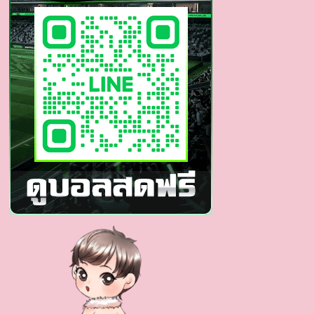
คม
ยิ้ม
หวาน