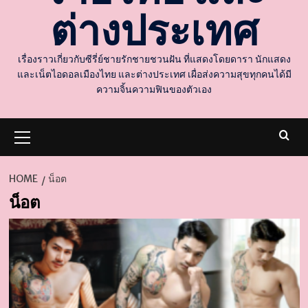
ต่างประเทศ
เรื่องราวเกี่ยวกับซีรี่ย์ชายรักชายชวนฝัน ที่แสดงโดยดารา นักแสดง
และเน็ตไอดอลเมืองไทย และต่างประเทศ เผื่อส่งความสุขทุกคนได้มี
ความจิ้นความฟินของตัวเอง
Primary
Menu
HOME
น็อต
น็อต
d