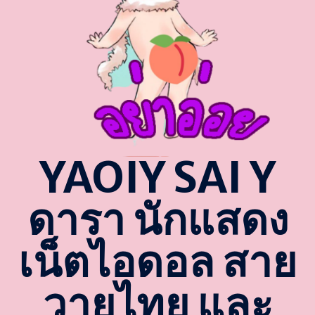
YAOIY SAI Y
ดารา นักแสดง
เน็ตไอดอล สาย
วายไทย และ