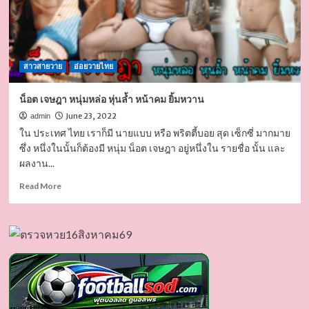
สาวสายวาย
อ่อยวายไทย
น็อต เจษฎา หนุ่มหล่อ หุ่นล้ำ หน้าคม ยิ้มหวาน
June 23, 2022
admin
ใน ประเทศ ไทย เราก็มี นายแบบ หรือ พริตตี้บอย สุด เซ็กซี่ มากมาย
ซึ่ง หนึ่งในนั้นก็ต้องมี หนุ่ม น็อต เจษฎา อยู่หนึ่งใน รายชื่อ นั้น และ
ผลงาน...
Read
Read More
more
about
น็อต
เจษฎา
หนุ่ม
หล่อ
หุ่น
ล้ำ
หน้า