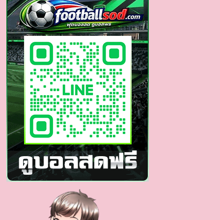
พระเอก
แซ่บ
บอก
ต่อ
ขโมย
ซีน
ทุก
สายตา
ใน
ธี่
หยด
2