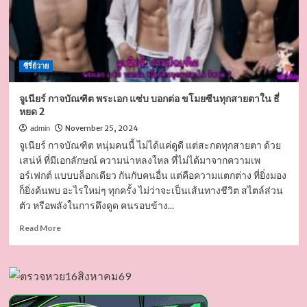
ซีรี่ย์วาย
จูเนียร์ กาจบัณฑิต พระเอก แซ่บ บอกต่อ ขโมยซีนทุกสายตาใน ธี่
หยด 2
November 25, 2024
admin
จูเนียร์ กาจบัณฑิต หนุ่มคนนี้ ไม่ได้แค่ดูดี แต่สะกดทุกสายตา ด้วย
เสน่ห์ ที่มีเอกลักษณ์ ความน่าหลงใหล ที่ไม่ได้มาจากความเพ
อร์เฟกต์ แบบบล็อกเดียว กันกับคนอื่น แต่คือความแตกต่าง ที่ยิ่งมอง
ก็ยิ่งค้นพบ อะไรใหม่ๆ ทุกครั้ง ไม่ว่าจะเป็นเส้นทางชีวิต สไตล์ส่วน
ตัว หรือพลังในการดึงดูด คนรอบข้าง...
Read
Read More
more
about
จู
เนียร์
กา
จบัณฑิต