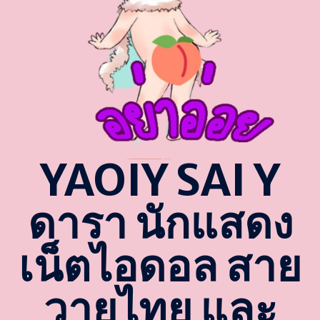
YAOIY SAI Y
ดารา นักแสดง
เน็ตไอดอล สาย
วายไทย และ