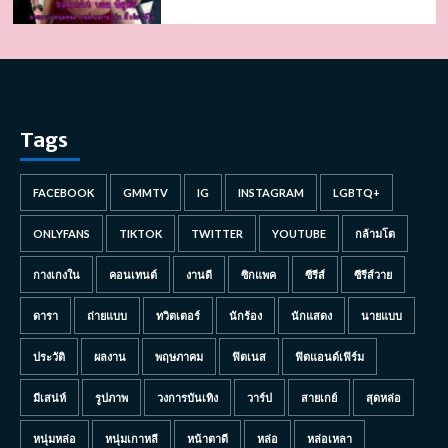
Tags
FACEBOOK
GMMTV
IG
INSTAGRAM
LGBTQ+
ONLYFANS
TIKTOK
TWITTER
YOUTUBE
กล้ามโต
กางเกงใน
คอนเทนต์
งานดี
ซิกแพค
ซีรีส์
ซีรีส์วาย
ดารา
ถ่ายแบบ
ทวิตเตอร์
นักร้อง
นักแสดง
นายแบบ
ประวัติ
ผลงาน
พฤษภาคม
ฟิตเนส
ฟิตแอนด์เฟิร์ม
มีเสน่ห์
รูปภาพ
วงการบันเทิง
วาร์ป
สายเกย์
สุดหล่อ
หนุ่มหล่อ
หนุ่มเกาหลี
หน้าตาดี
หล่อ
หล่อเหลา