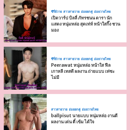
ซีรี่ย์วาย
สาวสายวาย
อ่อยยกคู่
อ่อยวายไทย
เปิดวาร์ป บิลลี่ ภัทรชนน ดารา นัก
แสดง หนุ่มหล่อ สุดเท่ห์ หน้าใสกิ๊ง ชวน
มอง
ซีรี่ย์วาย
สาวสายวาย
อ่อยยกคู่
อ่อยวายไทย
Peerawat หนุ่มหล่อ หน้าใส ฟีล
เกาหลี เทสดี ผลงาน ถ่ายแบบ เท่ซะ
ไม่มี
สาวสายวาย
อ่อยยกคู่
อ่อยวายไทย
ballpisut นายแบบ หนุ่มหล่อ งานดี
ผลงาน เด่น ตี๋ เข้ม ได้ใจ